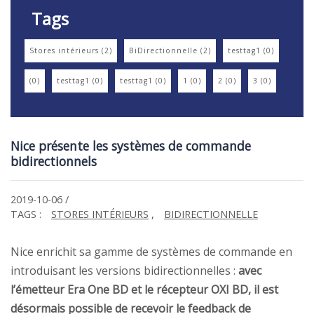
Tags
Stores intérieurs (2)
BiDirectionnelle (2)
testtag1 (0)
(0)
testtag1 (0)
testtag1 (0)
1 (0)
2 (0)
3 (0)
Nice présente les systèmes de commande
bidirectionnels
2019-10-06
/
TAGS :
STORES INTÉRIEURS
,
BIDIRECTIONNELLE
Nice enrichit sa gamme de systèmes de commande en
introduisant les versions bidirectionnelles :
avec
l’émetteur Era One BD et le récepteur OXI BD, il est
désormais possible de recevoir le feedback de